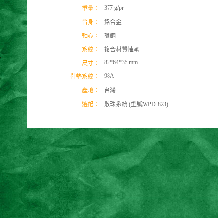
377 g/pr
重量：
台身：
鋁合金
軸心：
硼鋼
系統：
複合材質軸承
82*64*35 mm
尺寸：
98A
鞋墊系統：
產地：
台灣
選配：
散珠系統 (型號WPD-823)