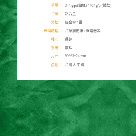
重量：
344 g/pr(鋁框) / 407 g/pr(鐵框)
台身：
鋁合金
外框：
鋁合金 / 鐵
表面處理：
台身震動銀 / 框電著黑
軸心：
硼鋼
系統：
散珠
99*63*24 mm
尺寸：
產地：
台灣 & 中國