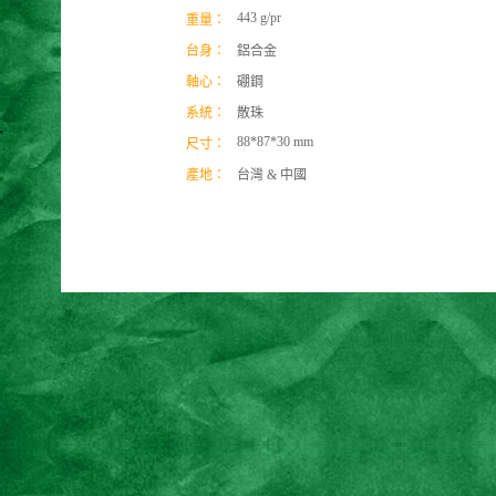
443 g/pr
重量：
台身：
鋁合金
軸心：
硼鋼
系統：
散珠
88*87*30 mm
尺寸：
產地：
台灣 & 中國